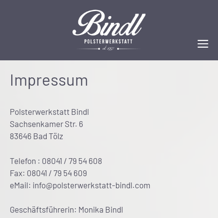
Zum
Inhalt
springen
M
Impressum
Polsterwerkstatt Bindl
Sachsenkamer Str. 6
83646 Bad Tölz
Telefon : 08041 / 79 54 608
Fax: 08041 / 79 54 609
eMail: info@polsterwerkstatt-bindl.com
Geschäftsführerin: Monika Bindl